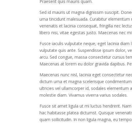
Praesent quis mauris quam.
Sed id mauris ut magna dignissim suscipit. Donec 
urna tincidunt malesuada. Curabitur elementum 
venenatis et lacinia consequat, fringilla nec le
libero nisi, vitae egestas justo. Maecenas nec m
Fusce iaculis vulputate neque, eget lacinia diam 
vulputate quis ante. Suspendisse ipsum dolor, ven
arcu. Sed congue, massa consectetur cursus tem
Maecenas at lorem eu dolor gravida dapibus. Pelle
Maecenas nunc nisl, lacinia eget consectetur nec
dictum urna et magna scelerisque condimentum. Nu
ultricies vel ullamcorper id, sodales elementum a
molestie diam. Vivamus viverra varius sodales.
Fusce sit amet ligula ut mi luctus hendrerit. Nam 
hac habitasse platea dictumst. Quisque venenatis
quam sollicitudin. In non ligula magna, eu tempo