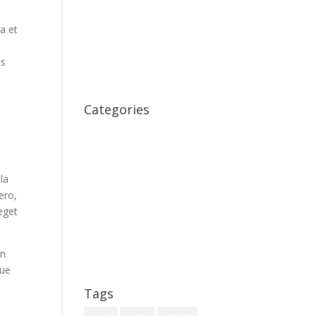
November 2014
la et
August 2014
December 2011
is
October 2011
Categories
i
Coffee
Important Examples
Page Redirect
la
Photos
ero,
 eget
Post Formats
Technology
In
Uncategorized
gue
Tags