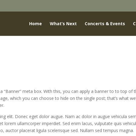
Home
What’s Next
Concerts & Events
C
d a “Banner” meta box. With this, you can apply a banner to to top of 
mage, which you can choose to hide on the single post; that’s what we
er.
ing elit. Donec eget dolor augue. Nam ac dolor in augue vehicula se
met lorem ullamcorper imperdiet. Sed enim lacus, vulputate quis vehicu
leo, auctor placerat ligula scelerisque sed. Nullam sed tempus magna.