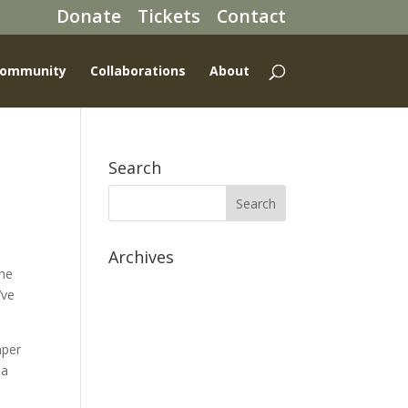
Donate
Tickets
Contact
ommunity
Collaborations
About
Search
Archives
the
July 2020
’ve
March 2020
September 2017
mper
June 2017
la
December 2014