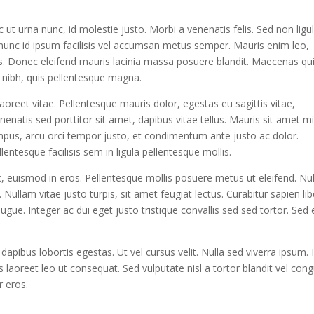
ut urna nunc, id molestie justo. Morbi a venenatis felis. Sed non ligu
nunc id ipsum facilisis vel accumsan metus semper. Mauris enim leo,
ctus. Donec eleifend mauris lacinia massa posuere blandit. Maecenas qu
i nibh, quis pellentesque magna.
laoreet vitae. Pellentesque mauris dolor, egestas eu sagittis vitae,
enatis sed porttitor sit amet, dapibus vitae tellus. Mauris sit amet m
pus, arcu orci tempor justo, et condimentum ante justo ac dolor.
ntesque facilisis sem in ligula pellentesque mollis.
, euismod in eros. Pellentesque mollis posuere metus ut eleifend. Nul
llam vitae justo turpis, sit amet feugiat lectus. Curabitur sapien lib
ugue. Integer ac dui eget justo tristique convallis sed sed tortor. Sed
dapibus lobortis egestas. Ut vel cursus velit. Nulla sed viverra ipsum. 
 laoreet leo ut consequat. Sed vulputate nisl a tortor blandit vel con
r eros.