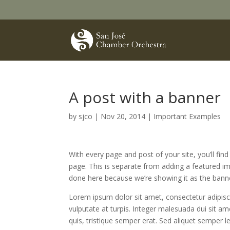
A post with a banner
by
sjco
|
Nov 20, 2014
|
Important Examples
With every page and post of your site, you’ll fin
page. This is separate from adding a featured i
done here because we’re showing it as the bann
Lorem ipsum dolor sit amet, consectetur adipisc
vulputate at turpis. Integer malesuada dui sit a
quis, tristique semper erat. Sed aliquet semper 