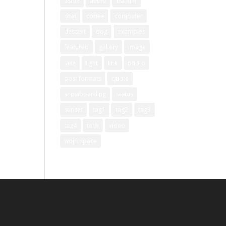
aside
audio
banner
chat
coffee
computer
dessert
dog
examples
featured
gallery
image
lake
light
link
photo
post formats
quote
snowboarding
status
sunset
tag1
tag2
tag3
tag4
tech
video
work space